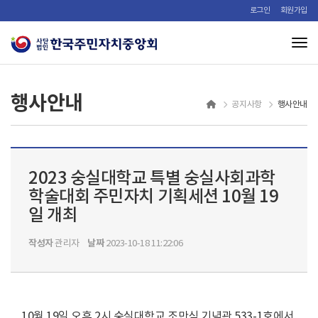
로그인
회원가입
Tog
행사안내
행사안내
공지사항
2023 숭실대학교 특별 숭실사회과학
학술대회 주민자치 기획세션 10월 19
일 개최
작성자
날짜
관리자
2023-10-18 11:22:06
10월 19일 오후 2시 숭실대학교 조만식 기념관 533-1호에서